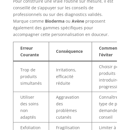
Pour construire une vraie routine sur mesure, il est
conseillé de s’appuyer sur les conseils de
professionnels ou sur des diagnostics validés.
Marque comme
Bioderma
ou
Avène
proposent
également des gammes spécifiques pour
accompagner cette personnalisation en douceur.
Erreur
Comment
Conséquence
Courante
l’éviter
Choisir peu de
Trop de
Irritations,
produits clés,
produits
efficacité
introduire
simultanés
réduite
progressivemen
Utiliser
Aggravation
Connaître son
des soins
des
type de peau,
non
problèmes
demander
adaptés
cutanés
conseil
Exfoliation
Fragilisation
Limiter à 1-2