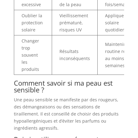
excessive
de la peau
fois/semaine
Oublier la
Vieillissement
Appliquer crèm
protection
prématuré,
solaire
solaire
risques UV
quotidienneme
Changer
Maintenir une
trop
Résultats
routine réguliè
souvent
inconséquents
au moins 4-6
les
semaines
produits
Comment savoir si ma peau est
sensible ?
Une peau sensible se manifeste par des rougeurs,
des démangeaisons ou des sensations de
tiraillement. Il est conseillé de choisir des produits
hypoallergéniques et d’éviter les parfums ou
ingrédients agressifs.