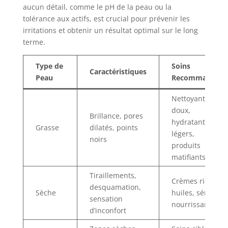
aucun détail, comme le pH de la peau ou la
tolérance aux actifs, est crucial pour prévenir les
irritations et obtenir un résultat optimal sur le long
terme.
Type de
Soins
Caractéristiques
Peau
Recommandés
Nettoyants
doux,
Brillance, pores
hydratants
Grasse
dilatés, points
légers,
noirs
produits
matifiants
Tiraillements,
Crèmes riches,
desquamation,
Sèche
huiles, sérums
sensation
nourrissants
d’inconfort