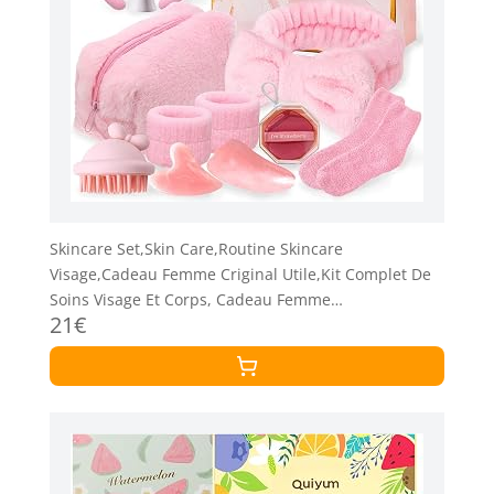
Skincare Set,Skin Care,Routine Skincare
Visage,Cadeau Femme Criginal Utile,Kit Complet De
Soins Visage Et Corps, Cadeau Femme
21€
Original,Parfait Pour Anniversaire Ou FêTe Des
MèRes